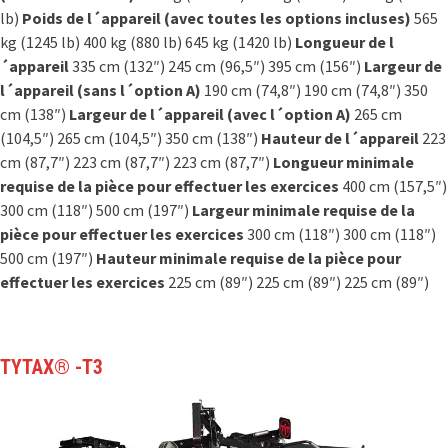
lb)
Poids de l´appareil (avec toutes les options incluses)
565
kg (1245 lb) 400 kg (880 lb) 645 kg (1420 lb)
Longueur de l
´appareil
335 cm (132″) 245 cm (96,5″) 395 cm (156″)
Largeur de
l´appareil (sans l´option A)
190 cm (74,8″) 190 cm (74,8″) 350
cm (138″)
Largeur de l´appareil (avec l´option A)
265 cm
(104,5″) 265 cm (104,5″) 350 cm (138″)
Hauteur de l´appareil
223
cm (87,7″) 223 cm (87,7″) 223 cm (87,7″)
Longueur minimale
requise de la pièce pour effectuer les exercices
400 cm (157,5″)
300 cm (118″) 500 cm (197″)
Largeur minimale requise de la
pièce pour effectuer les exercices
300 cm (118″) 300 cm (118″)
500 cm (197″)
Hauteur minimale requise de la pièce pour
effectuer les exercices
225 cm (89″) 225 cm (89″) 225 cm (89″)
TYTAX® -T3